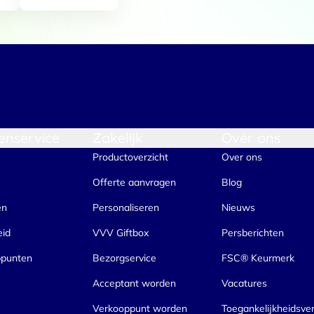
Voorkeuren
Statistieken
Selectie toestaan
A
enservice
Zakelijk
Over ons
Productoverzicht
Over ons
Offerte aanvragen
Blog
en
Personaliseren
Nieuws
eid
VVV Giftbox
Persberichten
ppunten
Bezorgservice
FSC® Keurmerk
Acceptant worden
Vacatures
Verkooppunt worden
Toegankelijkheidsver