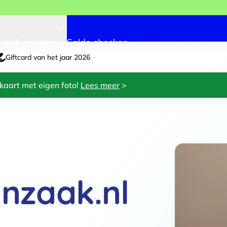
art besteden
Saldo checken
Giftcard van het jaar 2026
kaart met eigen foto!
Lees meer
>
nzaak.nl