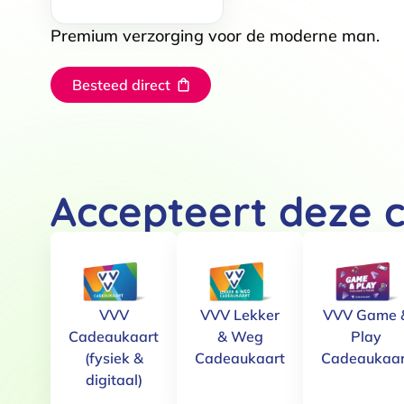
Premium verzorging voor de moderne man.
Besteed direct
Toestemming
Accepteert deze 
Deze website maakt gebruik
We gebruiken cookies om conten
websiteverkeer te analyseren. 
VVV
VVV Lekker
VVV Game 
adverteren en analyse. Deze pa
Cadeaukaart
& Weg
Play
ze hebben verzameld op basis 
(fysiek &
Cadeaukaart
Cadeaukaar
Klik
hier
voor ons cookiebeleid
digitaal)