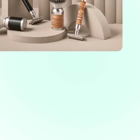
Over
 te bieden en om ons
rtners voor social media,
e aan ze hebt verstrekt of die