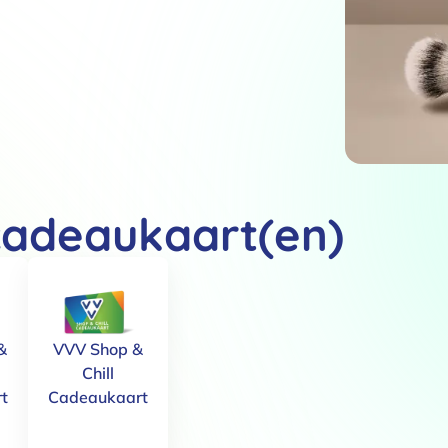
Details
cadeaukaart(en)
 van cookies
t en advertenties te personaliseren, om functies voor social media
Ook delen we informatie over jouw gebruik van onze site met onze pa
&
VVV Shop &
rtners kunnen deze gegevens combineren met andere informatie die j
Chill
van jouw gebruik van hun services.
t
Cadeaukaart
.