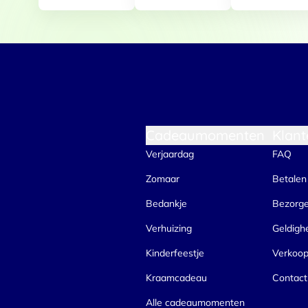
Toestemmingsselectie
Functioneel / Noodzakelijk
Cadeaumomenten
Klant
Verjaardag
FAQ
Zomaar
Betalen
Bedankje
Bezorg
Verhuizing
Geldigh
Kinderfeestje
Verkoo
Kraamcadeau
Contact
Alle cadeaumomenten