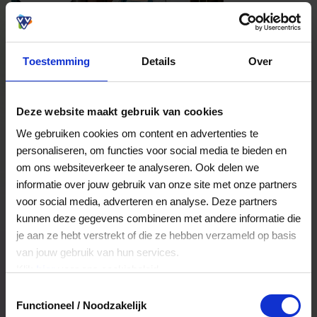
Toestemming
Details
Over
Fotostudio Markelo is een fotostudio in het
Deze website maakt gebruik van cookies
centrum van Markelo waar persoonlijke,
We gebruiken cookies om content en advertenties te
sfeervolle fotografie centraal staat. In de ruime
personaliseren, om functies voor social media te bieden en
studio draait het om ontspannen shoots met veel
om ons websiteverkeer te analyseren. Ook delen we
aandacht voor portretten, familiefoto’s,
profielfoto’s en pasfoto’s, terwijl er ook sterk werk
informatie over jouw gebruik van onze site met onze partners
wordt gemaakt van product-, food- en
voor social media, adverteren en analyse. Deze partners
vastgoedfotografie. De sfeer is warm en
kunnen deze gegevens combineren met andere informatie die
Lees meer
ongedwongen, waardoor je je snel op je gemak
je aan ze hebt verstrekt of die ze hebben verzameld op basis
voelt voor de camera. Dat maakt deze plek
van jouw gebruik van hun services.
Besteed direct
aantrekkelijk voor iedereen die mooie beelden wil
Klik
hier
voor ons cookiebeleid.
laten maken met een professionele uitstraling én
een natuurlijke touch. Ook voor workshops en
Toestemmingsselectie
creatieve inspiratie is dit een fijne plek, met volop
Functioneel / Noodzakelijk
Bekijk welke kaarten wij accepteren