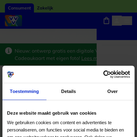
Consument
Zakelijk
Winkels, webshops en uitjes
Giftcard van het jaar 2026
Keuze uit 18.000 loc
Nieuw: ontwerp gratis een digitale VVV
Cadeaukaart met eigen foto!
Lees meer
>
Verkoop van meubelen , en accessoires
Toestemming
Details
Over
Besteed direct
Deze website maakt gebruik van cookies
We gebruiken cookies om content en advertenties te
Bekijk welke kaarten wij accepteren
personaliseren, om functies voor social media te bieden en