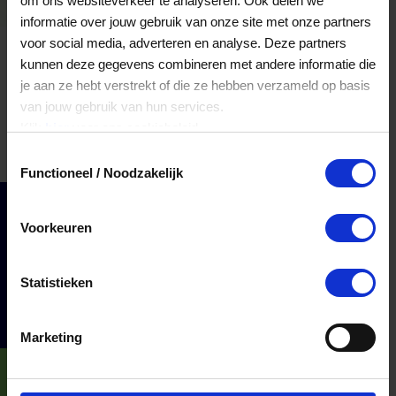
om ons websiteverkeer te analyseren. Ook delen we
informatie over jouw gebruik van onze site met onze partners
voor social media, adverteren en analyse. Deze partners
kunnen deze gegevens combineren met andere informatie die
je aan ze hebt verstrekt of die ze hebben verzameld op basis
van jouw gebruik van hun services.
Klik
hier
voor ons cookiebeleid.
Toestemmingsselectie
Functioneel / Noodzakelijk
Cadeaumomenten
Voorkeuren
Klantenservice
Zakelijk
Statistieken
Over ons
Marketing