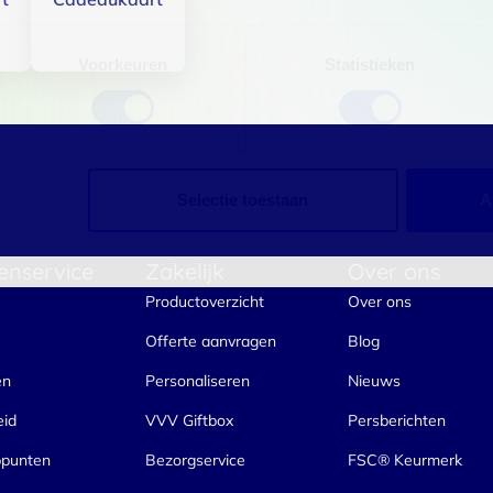
Voorkeuren
Statistieken
Selectie toestaan
A
enservice
Zakelijk
Over ons
Productoverzicht
Over ons
Offerte aanvragen
Blog
en
Personaliseren
Nieuws
eid
VVV Giftbox
Persberichten
ppunten
Bezorgservice
FSC® Keurmerk