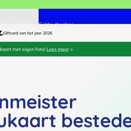
art besteden
Saldo checken
Giftcard van het jaar 2026
kaart met eigen foto!
Lees meer
>
nmeister
ukaart bested