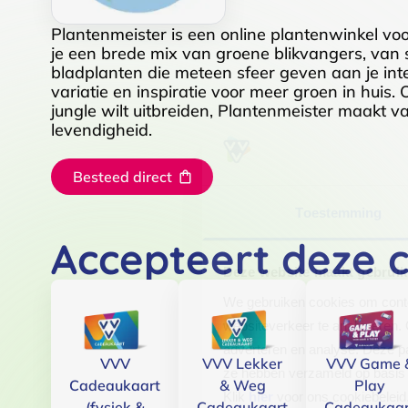
Plantenmeister is een online plantenwinkel vo
je een brede mix van groene blikvangers, van s
bladplanten die meteen sfeer geven aan je inter
variatie en inspiratie voor meer groen in huis. 
jungle wilt uitbreiden, Plantenmeister maakt v
levendigheid.
Besteed direct
Toestemming
Accepteert deze 
Deze website maakt gebruik
We gebruiken cookies om conten
websiteverkeer te analyseren. 
adverteren en analyse. Deze pa
VVV
VVV Lekker
VVV Game 
ze hebben verzameld op basis 
Cadeaukaart
& Weg
Play
Klik
hier
voor ons cookiebeleid
(fysiek &
Cadeaukaart
Cadeaukaar