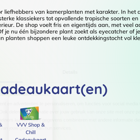
or liefhebbers van kamerplanten met karakter. In het 
terke klassiekers tot opvallende tropische soorten e
ieur. De shop voelt fris en eigentijds aan, met veel aa
Of je nu één bijzondere plant zoekt als eyecatcher of j
an planten shoppen een leuke ontdekkingstocht vol kl
Details
cadeaukaart(en)
 van cookies
t en advertenties te personaliseren, om functies voor social media
Ook delen we informatie over jouw gebruik van onze site met onze pa
rtners kunnen deze gegevens combineren met andere informatie die j
&
VVV Shop &
van jouw gebruik van hun services.
Chill
.
t
Cadeaukaart