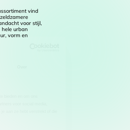
assortiment vind
n zeldzamere
ndacht voor stijl,
e hele urban
eur, vorm en
Over
 te bieden en om ons
rtners voor social media,
e aan ze hebt verstrekt of die