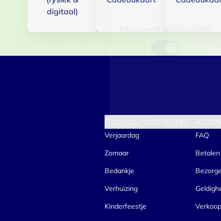
digitaal)
Toestemmingsselectie
Functioneel / Noodzakelijk
Cadeaumomenten
Klant
Verjaardag
FAQ
Zomaar
Betalen
Bedankje
Bezorg
Verhuizing
Geldigh
Kinderfeestje
Verkoo