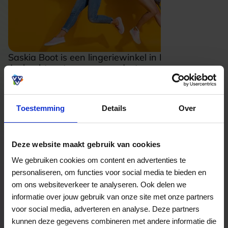
Saskia Boot is een lingeriewinkel in Hendrik-Ido-
Ambacht met een verzorgde, toegankelijke sfeer
waar stijl en comfort mooi samenkomen. Je vindt
er een brede selectie lingerie, ondermode,
nachtmode en badmode, met aandacht voor
Toestemming
Details
Over
pasvorm, kwaliteit en draagcomfort. De winkel
voelt persoonlijk en rustig aan, waardoor je
prettig kunt rondkijken en gericht iets uitzoeken
Lees meer
dat echt bij je past. Of je nu zoekt naar iets
Deze website maakt gebruik van cookies
alledaags, extra comfortabels of juist iets
We gebruiken cookies om content en advertenties te
Bekijk website
elegants, hier draait het om keuzes waar je je
personaliseren, om functies voor social media te bieden en
goed in voelt. Dat maakt deze zaak aantrekkelijk
voor iedereen die waarde hecht aan mooie
om ons websiteverkeer te analyseren. Ook delen we
basics, fijne materialen en een ontspannen
informatie over jouw gebruik van onze site met onze partners
Bekijk welke kaarten wij accepteren
winkelervaring.
voor social media, adverteren en analyse. Deze partners
kunnen deze gegevens combineren met andere informatie die