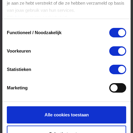
je aan ze hebt verstrekt of die ze hebben verzameld op basis
van jouw gebruik van hun services.
Klik
hier
voor ons cookiebeleid.
Locatie
Toestemmingsselectie
Functioneel / Noodzakelijk
Saskia Boot
Winkelcentrum De Schoof 154
Voorkeuren
3341EB
Hendrik-Ido-Ambacht
0630491915
Statistieken
Bekijk route
Marketing
Alle cookies toestaan