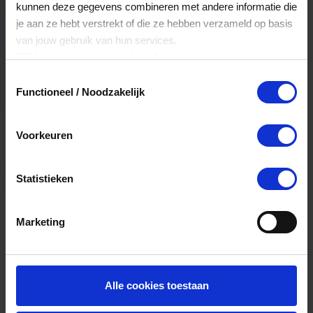
mee kunnen.
kunnen deze gegevens combineren met andere informatie die
je aan ze hebt verstrekt of die ze hebben verzameld op basis
van jouw gebruik van hun services.
Klik
hier
voor ons cookiebeleid.
Locatie
Toestemmingsselectie
Functioneel / Noodzakelijk
Schoenmakerij ollie's
Moerwijk 14-A
Voorkeuren
4826HN
Breda
Statistieken
0628111312
Bekijk route
Marketing
Alle cookies toestaan