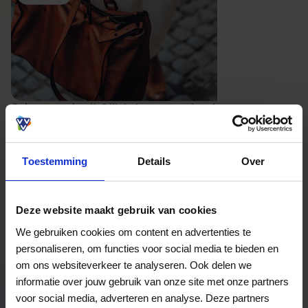
Schoenmakerij Ollie’s is een ambachtelijke
schoenmaker in Breda waar aandacht voor
kwaliteit en duurzaamheid meteen opvalt. Je
stapt hier binnen voor vakkundige
Toestemming
Details
Over
schoenreparaties, van zolen en hakken tot leer
dat weer fris en verzorgd oogt, maar ook voor
onderhoudsproducten, sleutelservice en herstel
van kleine lederwaren zoals tassen, riemen en
Deze website maakt gebruik van cookies
Lees meer
ritsen. De sfeer is praktisch en vertrouwd: een
We gebruiken cookies om content en advertenties te
plek waar favoriete schoenen niet zomaar
personaliseren, om functies voor social media te bieden en
Bekijk website
worden afgeschreven, maar met zorg een nieuw
om ons websiteverkeer te analyseren. Ook delen we
leven krijgen. Dat maakt Ollie’s extra aantrekkelijk
voor bezoekers die houden van degelijk vakwerk,
informatie over jouw gebruik van onze site met onze partners
persoonlijk advies en spullen die weer jarenlang
Bekijk welke kaarten wij accepteren
voor social media, adverteren en analyse. Deze partners