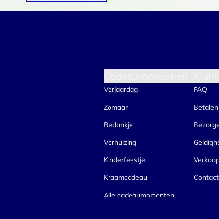
Cadeaumomenten
Klant
Verjaardag
FAQ
Zomaar
Betalen
Bedankje
Bezorg
Verhuizing
Geldigh
Kinderfeestje
Verkoo
Kraamcadeau
Contact
Alle cadeaumomenten