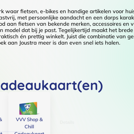
erk waar fietsen, e-bikes en handige artikelen voor hui
stvrij, met persoonlijke aandacht en een dorps kara
bod aan fietsen van bekende merken, accessoires en v
n model dat bij je past. Tegelijkertijd maakt het bred
aktisch én prettig winkelt. Juist die combinatie van g
ek aan Joustra meer is dan even snel iets halen.
cadeaukaart(en)
&
VVV Shop &
Details
Chill
t
Cadeaukaart