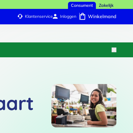
Consument
Zakelijk
Winkelmand
Klantenservice
Inloggen
aart