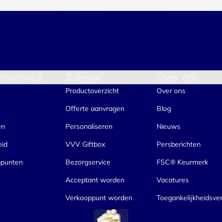
enservice
Zakelijk
Over ons
Productoverzicht
Over ons
Offerte aanvragen
Blog
en
Personaliseren
Nieuws
eid
VVV Giftbox
Persberichten
ppunten
Bezorgservice
FSC® Keurmerk
Acceptant worden
Vacatures
Verkooppunt worden
Toegankelijkheidsver