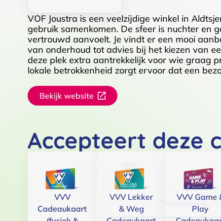
VOF Joustra is een veelzijdige winkel in Aldtsj
gebruik samenkomen. De sfeer is nuchter en ga
vertrouwd aanvoelt. Je vindt er een mooi aan
van onderhoud tot advies bij het kiezen van ee
deze plek extra aantrekkelijk voor wie graag pr
lokale betrokkenheid zorgt ervoor dat een bezo
Bekijk website
Accepteert deze 
VVV
VVV Lekker
VVV Game 
Toestemming
Cadeaukaart
& Weg
Play
(fysiek &
Cadeaukaart
Cadeaukaar