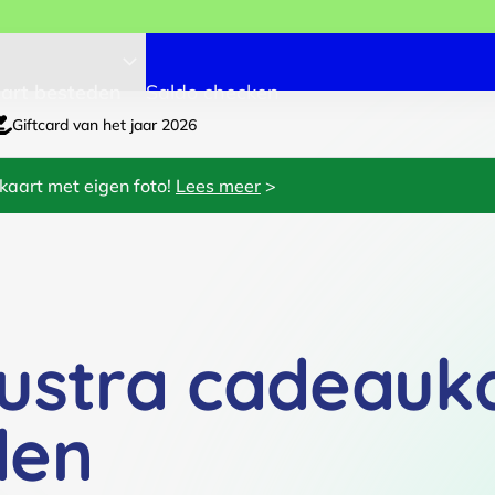
art besteden
Saldo checken
Giftcard van het jaar 2026
kaart met eigen foto!
Lees meer
>
ustra cadeauk
den