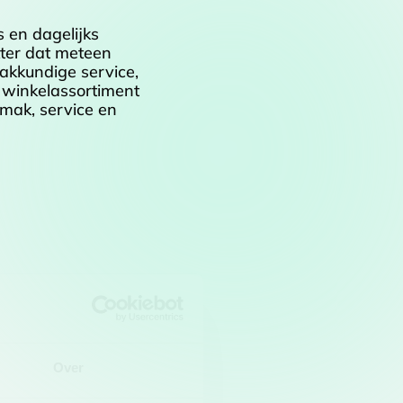
s en dagelijks
kter dat meteen
akkundige service,
e winkelassortiment
emak, service en
Over