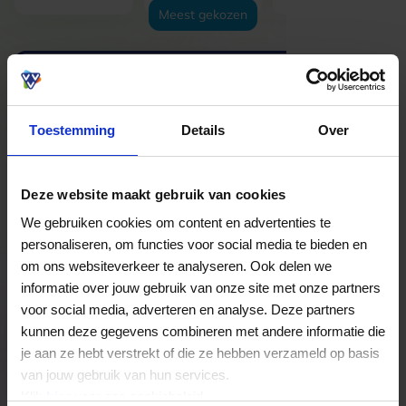
Meest gekozen
Of voer een eigen bedrag
in:
Toestemming
Details
Over
Je kunt het aantal cadeaukaarten later selecteren.
Deze website maakt gebruik van cookies
We gebruiken cookies om content en advertenties te
Vorige stap
Volgende stap
personaliseren, om functies voor social media te bieden en
om ons websiteverkeer te analyseren. Ook delen we
50,00
informatie over jouw gebruik van onze site met onze partners
voor social media, adverteren en analyse. Deze partners
kunnen deze gegevens combineren met andere informatie die
je aan ze hebt verstrekt of die ze hebben verzameld op basis
van jouw gebruik van hun services.
Klik
hier
voor ons cookiebeleid.