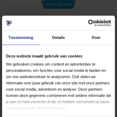
Meest gekozen
Of voer een eigen bedrag
in:
Toestemming
Details
Over
Je kunt het aantal cadeaukaarten later selecteren.
Deze website maakt gebruik van cookies
We gebruiken cookies om content en advertenties te
Vorige stap
Volgende stap
personaliseren, om functies voor social media te bieden en
om ons websiteverkeer te analyseren. Ook delen we
50,00
informatie over jouw gebruik van onze site met onze partners
voor social media, adverteren en analyse. Deze partners
kunnen deze gegevens combineren met andere informatie die
je aan ze hebt verstrekt of die ze hebben verzameld op basis
van jouw gebruik van hun services.
Klik
hier
voor ons cookiebeleid.