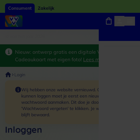
Consument
Zakelijk
ard van het jaar 2026
Winkels, webshops en uitjes
Keuze uit 18.000 locaties
Nieuw: ontwerp gratis een digitale VVV
Cadeaukaart met eigen foto!
Lees meer
>
Login
Wij hebben onze website vernieuwd. Om in te
kunnen loggen moet je eerst een nieuw
wachtwoord aanmaken. Dit doe je door op de link
'Wachtwoord vergeten' te klikken. Je winkelmand
blijft bewaard.
Inloggen