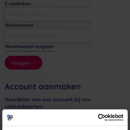
E-mailadres
Wachtwoord
Wachtwoord vergeten
Inloggen
Account aanmaken
Voordelen van een account bij vvv
cadeaukaarten:
Bestellingen sneller afhandelen
Meerdere adressen registreren