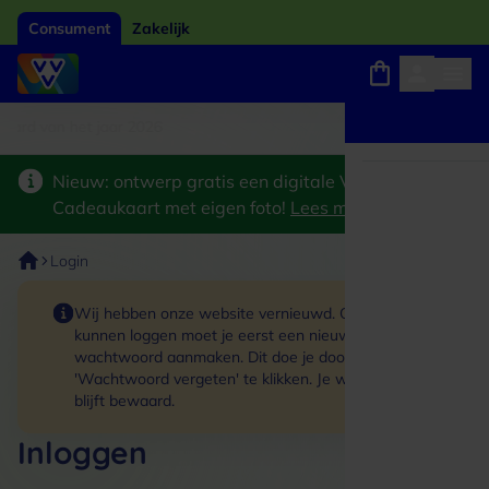
Consument
Zakelijk
ard van het jaar 2026
Winkels, webshops en uitjes
Keuze uit 18.000 locaties
Nieuw: ontwerp gratis een digitale VVV
Cadeaukaart met eigen foto!
Lees meer
>
Login
Wij hebben onze website vernieuwd. Om in te
kunnen loggen moet je eerst een nieuw
wachtwoord aanmaken. Dit doe je door op de link
'Wachtwoord vergeten' te klikken. Je winkelmand
blijft bewaard.
Inloggen