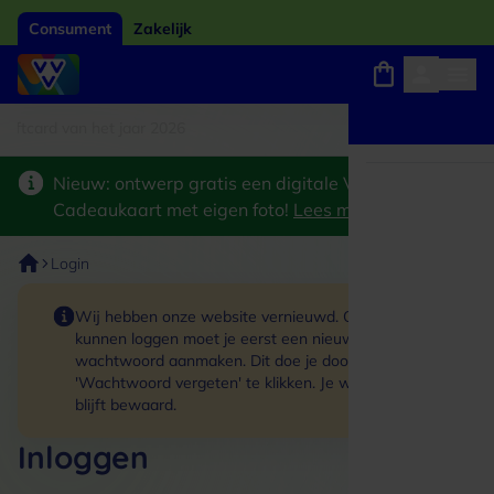
Consument
Zakelijk
tcard van het jaar 2026
Winkels, webshops en uitjes
Keuze uit 18.000 locaties
Nieuw: ontwerp gratis een digitale VVV
Cadeaukaart met eigen foto!
Lees meer
>
Login
Wij hebben onze website vernieuwd. Om in te
kunnen loggen moet je eerst een nieuw
wachtwoord aanmaken. Dit doe je door op de link
'Wachtwoord vergeten' te klikken. Je winkelmand
blijft bewaard.
Inloggen