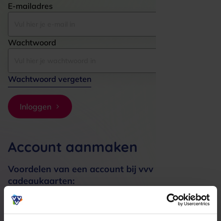
E-mailadres
Wachtwoord
Wachtwoord vergeten
Inloggen
Account aanmaken
Voordelen van een account bij vvv
cadeaukaarten:
Bestellingen sneller afhandelen
Meerdere adressen registreren