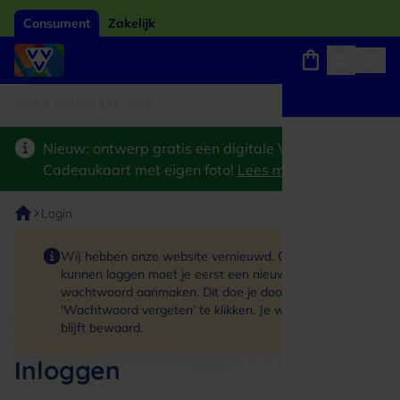
Consument
Zakelijk
tcard van het jaar 2026
Winkels, webshops en uitjes
Keuze uit 18.000 locaties
Nieuw: ontwerp gratis een digitale VVV
Cadeaukaart met eigen foto!
Lees meer
>
Login
Wij hebben onze website vernieuwd. Om in te
kunnen loggen moet je eerst een nieuw
wachtwoord aanmaken. Dit doe je door op de link
'Wachtwoord vergeten' te klikken. Je winkelmand
blijft bewaard.
Inloggen