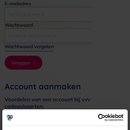
E-mailadres
Wachtwoord
Wachtwoord vergeten
Inloggen
Account aanmaken
Voordelen van een account bij vvv
cadeaukaarten:
Bestellingen sneller afhandelen
Meerdere adressen registreren