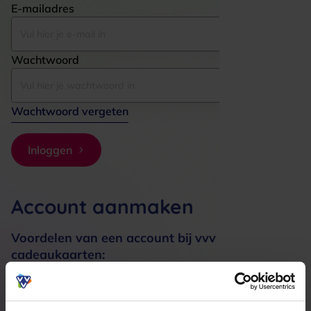
E-mailadres
Wachtwoord
Wachtwoord vergeten
Inloggen
Account aanmaken
Voordelen van een account bij vvv
cadeaukaarten:
Bestellingen sneller afhandelen
Meerdere adressen registreren