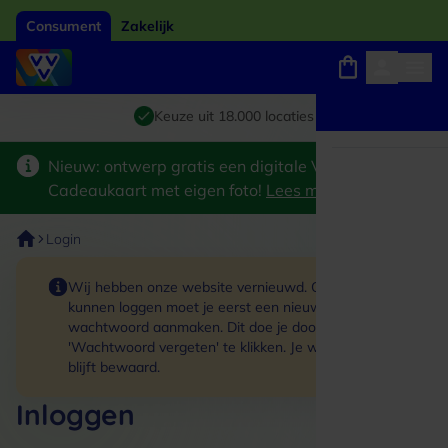
Consument
Zakelijk
Winkels, webshops en uitjes
Giftcard van het jaar 2026
Keuze uit 18.000 locaties
Nieuw: ontwerp gratis een digitale VVV
Cadeaukaart met eigen foto!
Lees meer
>
Login
Wij hebben onze website vernieuwd. Om in te
kunnen loggen moet je eerst een nieuw
wachtwoord aanmaken. Dit doe je door op de link
'Wachtwoord vergeten' te klikken. Je winkelmand
blijft bewaard.
Inloggen