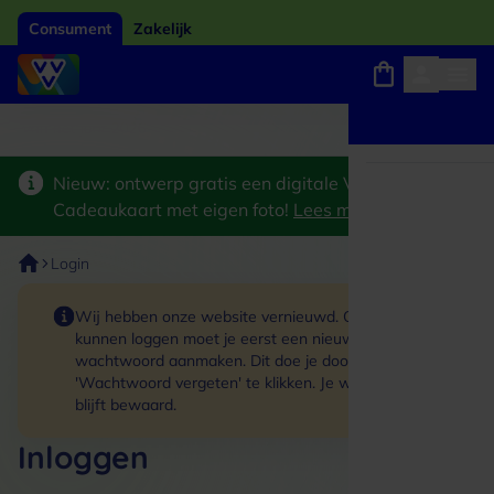
Consument
Zakelijk
Winkels, webshops en uitjes
Giftcard van het jaar 2026
Keuze uit 18.000 lo
Nieuw: ontwerp gratis een digitale VVV
Cadeaukaart met eigen foto!
Lees meer
>
Login
Wij hebben onze website vernieuwd. Om in te
kunnen loggen moet je eerst een nieuw
wachtwoord aanmaken. Dit doe je door op de link
'Wachtwoord vergeten' te klikken. Je winkelmand
blijft bewaard.
Inloggen