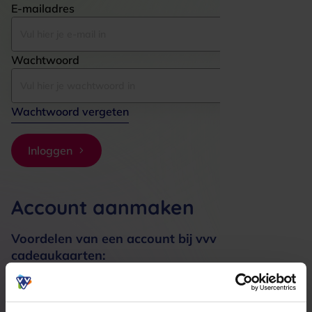
E-mailadres
Wachtwoord
Wachtwoord vergeten
Inloggen
Account aanmaken
Voordelen van een account bij vvv
cadeaukaarten:
Bestellingen sneller afhandelen
Meerdere adressen registreren