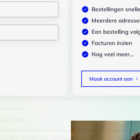
Bestellingen snell
Meerdere adressen
Een bestelling vol
Facturen inzien
Nog veel meer...
Maak account aan
Details
 van cookies
t en advertenties te personaliseren, om functies voor social media
Ook delen we informatie over jouw gebruik van onze site met onze pa