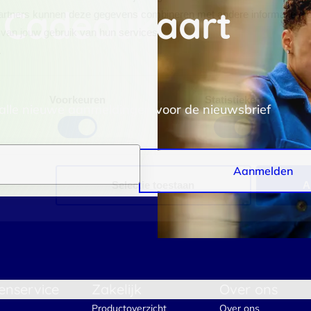
 Cadeaukaart
rtners kunnen deze gegevens combineren met andere informatie die j
van jouw gebruik van hun services.
.
Voorkeuren
Statistieken
 alle nieuwe aanmeldingen voor de nieuwsbrief
Aanmelden
Selectie toestaan
A
enservice
Zakelijk
Over ons
Productoverzicht
Over ons