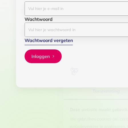
Wachtwoord
Wachtwoord vergeten
Inloggen
Toestemming
Deze website maakt gebruik
We gebruiken cookies om conten
websiteverkeer te analyseren. 