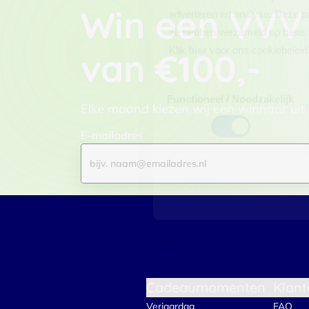
Win een VVV
adverteren en analyse. Deze pa
ze hebben verzameld op basis 
Klik
hier
voor ons cookiebeleid
van €100,-
Toestemmingsselectie
Functioneel / Noodzakelijk
Elke maand kiezen wij een winnaar uit
E-mailadres
Cadeaumomenten
Klant
Verjaardag
FAQ