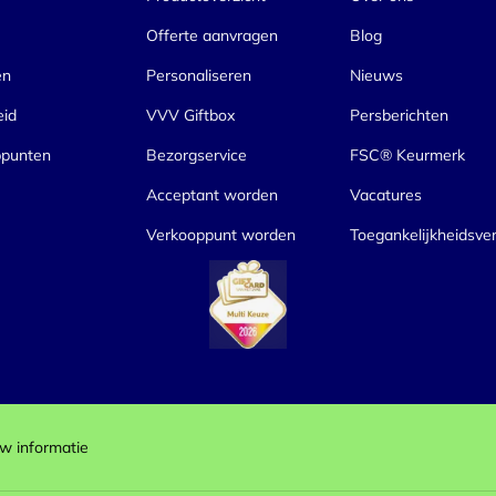
Offerte aanvragen
Blog
en
Personaliseren
Nieuws
eid
VVV Giftbox
Persberichten
ppunten
Bezorgservice
FSC® Keurmerk
Acceptant worden
Vacatures
Verkooppunt worden
Toegankelijkheidsver
w informatie