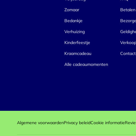
Zomaar
Betalen
Bedankje
Bezorg
Verhuizing
Geldigh
Kinderfeestje
Verkoo
Kraamcadeau
Contact
Alle cadeaumomenten
Algemene voorwaarden
Privacy beleid
Cookie informatie
Revie