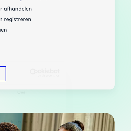
er afhandelen
 registreren
gen
Over
 te bieden en om ons
rtners voor social media,