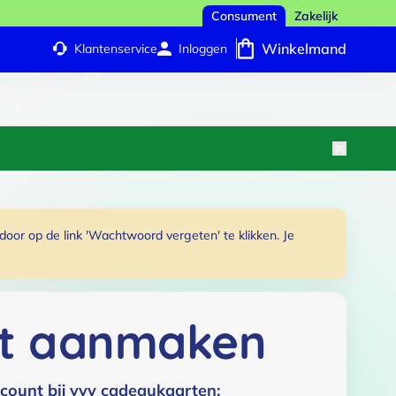
Consument
Zakelijk
Winkelmand
Klantenservice
Inloggen
or op de link 'Wachtwoord vergeten' te klikken. Je
t aanmaken
count bij vvv cadeaukaarten: