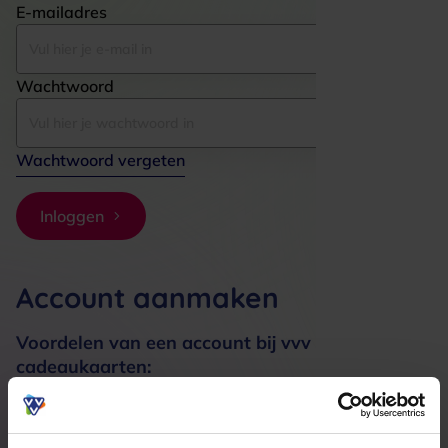
E-mailadres
Wachtwoord
Wachtwoord vergeten
Inloggen
Account aanmaken
Voordelen van een account bij vvv
cadeaukaarten:
Bestellingen sneller afhandelen
Meerdere adressen registreren