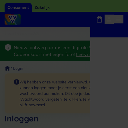
Consument
Zakelijk
ard van het jaar 2026
Winkels, webshops en uitjes
Keuze uit 18.000 locaties
Nieuw: ontwerp gratis een digitale VVV
Cadeaukaart met eigen foto!
Lees meer
>
Login
Wij hebben onze website vernieuwd. Om in te
kunnen loggen moet je eerst een nieuw
wachtwoord aanmaken. Dit doe je door op de link
'Wachtwoord vergeten' te klikken. Je winkelmand
blijft bewaard.
Inloggen