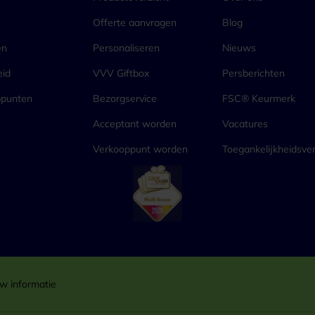
Offerte aanvragen
Blog
en
Personaliseren
Nieuws
eid
VVV Giftbox
Persberichten
ppunten
Bezorgservice
FSC® Keurmerk
Acceptant worden
Vacatures
Verkooppunt worden
Toegankelijkheidsver
w informatie