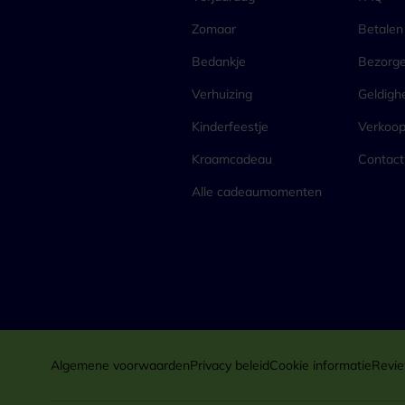
Zomaar
Betalen
Bedankje
Bezorg
Verhuizing
Geldigh
Kinderfeestje
Verkoo
Kraamcadeau
Contact
Alle cadeaumomenten
Algemene voorwaarden
Privacy beleid
Cookie informatie
Revie