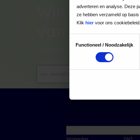
Win een VVV
adverteren en analyse. Deze pa
ze hebben verzameld op basis 
Klik
hier
voor ons cookiebeleid
van €100,-
Toestemmingsselectie
Functioneel / Noodzakelijk
Elke maand kiezen wij een winnaar uit
E-mailadres
Cadeaumomenten
Klant
Verjaardag
FAQ