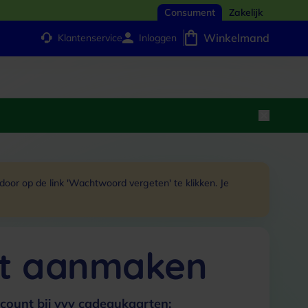
Consument
Zakelijk
Winkelmand
Klantenservice
Inloggen
or op de link 'Wachtwoord vergeten' te klikken. Je
t aanmaken
count bij vvv cadeaukaarten: