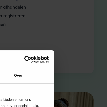
er afhandelen
 registreren
gen
Over
 te bieden en om ons
rtners voor social media,