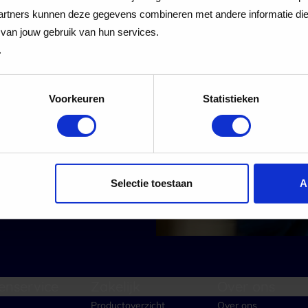
 Cadeaukaart
rtners kunnen deze gegevens combineren met andere informatie die j
van jouw gebruik van hun services.
.
Voorkeuren
Statistieken
 alle nieuwe aanmeldingen voor de nieuwsbrief
Aanmelden
Selectie toestaan
A
enservice
Zakelijk
Over ons
Productoverzicht
Over ons