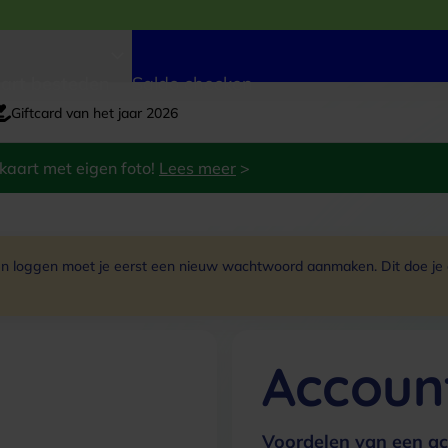
art besteden
Saldo checken
Giftcard van het jaar 2026
kaart met eigen foto!
Lees meer
>
 loggen moet je eerst een nieuw wachtwoord aanmaken. Dit doe je do
Accoun
Voordelen van een ac