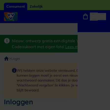
Consument
Zakelijk
ard van het jaar 2026
Winkels, webshops en uitjes
Keuze uit 18.000 locaties
Nieuw: ontwerp gratis een digitale VVV
Cadeaukaart met eigen foto!
Lees meer
>
Login
Wij hebben onze website vernieuwd. Om in te
kunnen loggen moet je eerst een nieuw
wachtwoord aanmaken. Dit doe je door op de link
'Wachtwoord vergeten' te klikken. Je winkelmand
blijft bewaard.
Inloggen