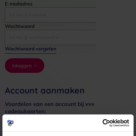
E-mailadres
Wachtwoord
Wachtwoord vergeten
Inloggen
Account aanmaken
Voordelen van een account bij vvv
cadeaukaarten:
Bestellingen sneller afhandelen
Meerdere adressen registreren