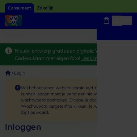
Consument
Zakelijk
ard van het jaar 2026
Winkels, webshops en uitjes
Keuze uit 18.000 locaties
Nieuw: ontwerp gratis een digitale VVV
Cadeaukaart met eigen foto!
Lees meer
>
Login
Wij hebben onze website vernieuwd. Om in te
kunnen loggen moet je eerst een nieuw
wachtwoord aanmaken. Dit doe je door op de link
'Wachtwoord vergeten' te klikken. Je winkelmand
blijft bewaard.
Inloggen