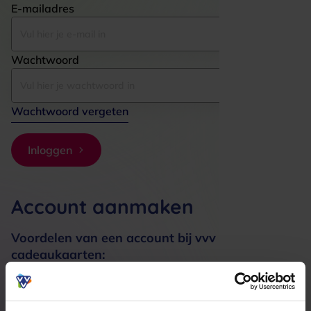
E-mailadres
Wachtwoord
Wachtwoord vergeten
Inloggen
Account aanmaken
Voordelen van een account bij vvv
cadeaukaarten:
Bestellingen sneller afhandelen
Meerdere adressen registreren