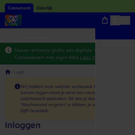
Consument
Zakelijk
card van het jaar 2026
Winkels, webshops en uitjes
Keuze uit 18.000 locaties
Nieuw: ontwerp gratis een digitale VVV
Cadeaukaart met eigen foto!
Lees meer
>
Login
Wij hebben onze website vernieuwd. Om in te
kunnen loggen moet je eerst een nieuw
wachtwoord aanmaken. Dit doe je door op de link
'Wachtwoord vergeten' te klikken. Je winkelmand
blijft bewaard.
Inloggen