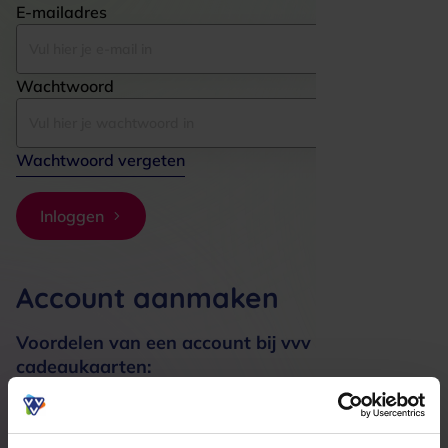
E-mailadres
Wachtwoord
Wachtwoord vergeten
Inloggen
Account aanmaken
Voordelen van een account bij vvv
cadeaukaarten:
Bestellingen sneller afhandelen
Meerdere adressen registreren