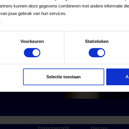
 Cadeaukaart
rtners kunnen deze gegevens combineren met andere informatie die j
van jouw gebruik van hun services.
.
Voorkeuren
Statistieken
 alle nieuwe aanmeldingen voor de nieuwsbrief
Aanmelden
Selectie toestaan
A
enservice
Zakelijk
Over ons
Productoverzicht
Over ons