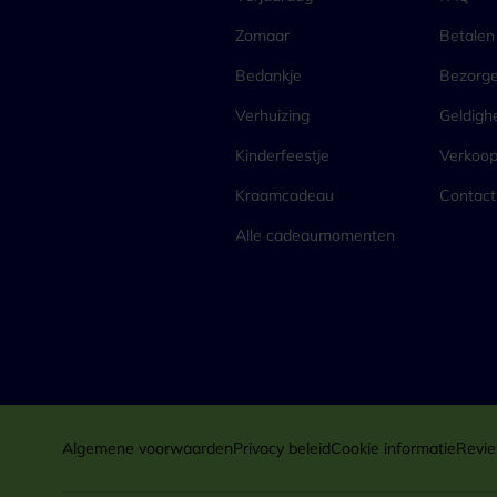
Zomaar
Betalen
Bedankje
Bezorg
Verhuizing
Geldigh
Kinderfeestje
Verkoo
Kraamcadeau
Contact
Alle cadeaumomenten
Algemene voorwaarden
Privacy beleid
Cookie informatie
Revie