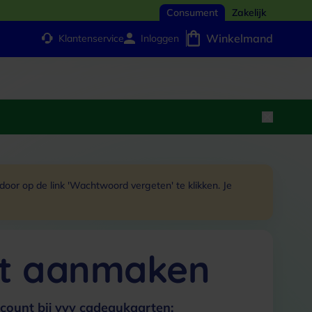
Consument
Zakelijk
Winkelmand
Klantenservice
Inloggen
or op de link 'Wachtwoord vergeten' te klikken. Je
t aanmaken
count bij vvv cadeaukaarten: