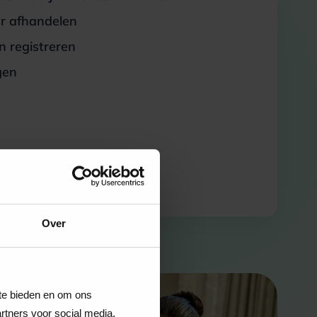
er afhandelen
 registreren
gen
Over
 te bieden en om ons
rtners voor social media,