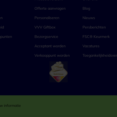
Offerte aanvragen
Blog
en
Personaliseren
Nieuws
eid
VVV Giftbox
Persberichten
ppunten
Bezorgservice
FSC® Keurmerk
Acceptant worden
Vacatures
Verkooppunt worden
Toegankelijkheidsver
w informatie