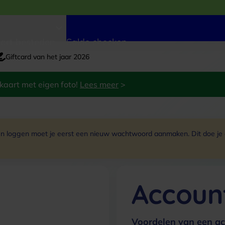
art besteden
Saldo checken
Giftcard van het jaar 2026
kaart met eigen foto!
Lees meer
>
 loggen moet je eerst een nieuw wachtwoord aanmaken. Dit doe je do
Accoun
Voordelen van een ac