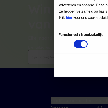
Win een VVV
adverteren en analyse. Deze pa
ze hebben verzameld op basis 
Klik
hier
voor ons cookiebeleid
van €100,-
Toestemmingsselectie
Functioneel / Noodzakelijk
Elke maand kiezen wij een winnaar uit
E-mailadres
Cadeaumomenten
Klant
Verjaardag
FAQ