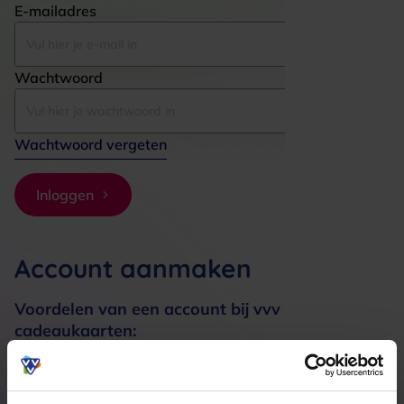
E-mailadres
Wachtwoord
Wachtwoord vergeten
Inloggen
Account aanmaken
Voordelen van een account bij vvv
cadeaukaarten:
Bestellingen sneller afhandelen
Meerdere adressen registreren