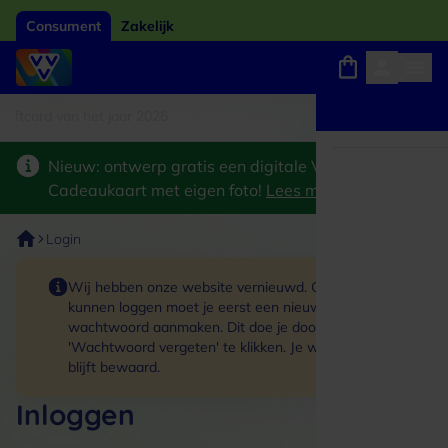
Consument
Zakelijk
tcard van het jaar 2026
Winkels, webshops en uitjes
Keuze uit 18.000 locaties
Nieuw: ontwerp gratis een digitale VVV
Cadeaukaart met eigen foto!
Lees meer
>
Login
Wij hebben onze website vernieuwd. Om in te
kunnen loggen moet je eerst een nieuw
wachtwoord aanmaken. Dit doe je door op de link
'Wachtwoord vergeten' te klikken. Je winkelmand
blijft bewaard.
Inloggen