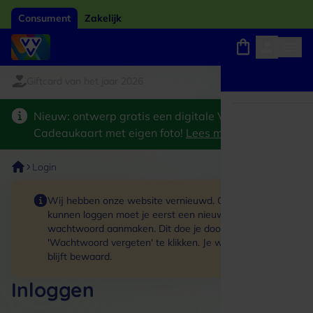
Consument
Zakelijk
iftcard van het jaar 2026
Winkels, webshops en uitjes
Keuze uit 18.000 locaties
Nieuw: ontwerp gratis een digitale VVV
Cadeaukaart met eigen foto!
Lees meer
>
Login
Wij hebben onze website vernieuwd. Om in te
kunnen loggen moet je eerst een nieuw
wachtwoord aanmaken. Dit doe je door op de link
'Wachtwoord vergeten' te klikken. Je winkelmand
blijft bewaard.
Inloggen