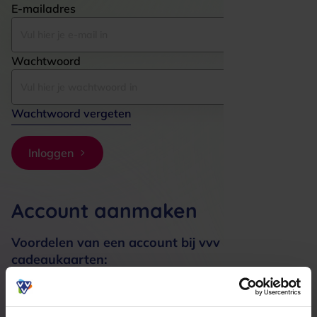
E-mailadres
Wachtwoord
Wachtwoord vergeten
Inloggen
Account aanmaken
Voordelen van een account bij vvv
cadeaukaarten:
Bestellingen sneller afhandelen
Meerdere adressen registreren