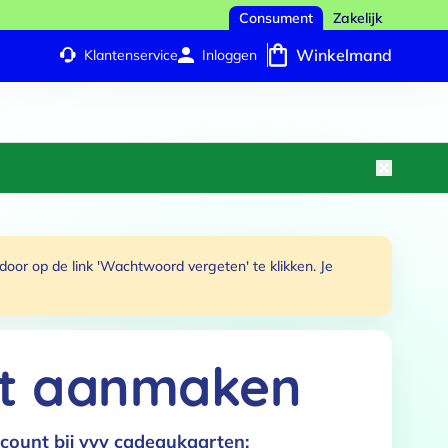
Consument
Zakelijk
Winkelmand
Klantenservice
Inloggen
or op de link 'Wachtwoord vergeten' te klikken. Je
t aanmaken
count bij vvv cadeaukaarten: