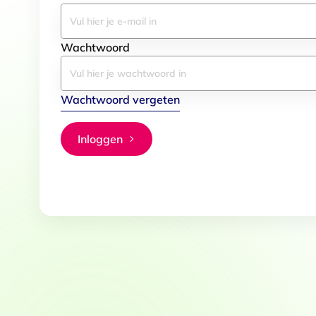
Wachtwoord
Wachtwoord vergeten
Inloggen
Toestemming
Deze website maakt gebruik
We gebruiken cookies om conten
websiteverkeer te analyseren. 