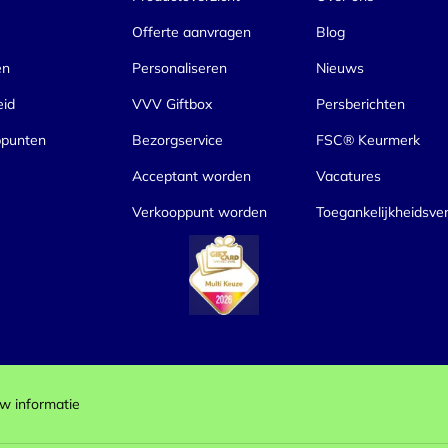
Offerte aanvragen
Blog
en
Personaliseren
Nieuws
eid
VVV Giftbox
Persberichten
ppunten
Bezorgservice
FSC® Keurmerk
Acceptant worden
Vacatures
Verkooppunt worden
Toegankelijkheidsver
w informatie