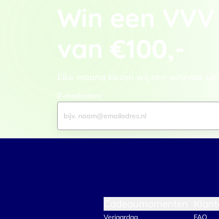
Win een VVV
adverteren en analyse. Deze pa
ze hebben verzameld op basis 
Klik
hier
voor ons cookiebeleid
van €100,-
Toestemmingsselectie
Functioneel / Noodzakelijk
Elke maand kiezen wij een winnaar uit
E-mailadres
Cadeaumomenten
Klant
Verjaardag
FAQ