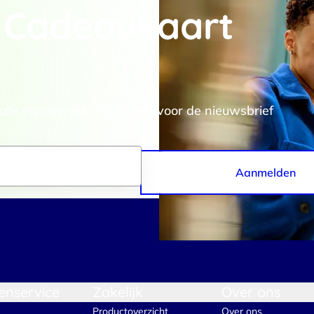
 Cadeaukaart
rtners kunnen deze gegevens combineren met andere informatie die j
van jouw gebruik van hun services.
.
Voorkeuren
Statistieken
 alle nieuwe aanmeldingen voor de nieuwsbrief
Aanmelden
Selectie toestaan
A
enservice
Zakelijk
Over ons
Productoverzicht
Over ons