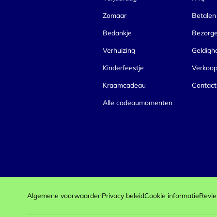
Zomaar
Betalen
Bedankje
Bezorg
Verhuizing
Geldigh
Kinderfeestje
Verkoo
Kraamcadeau
Contact
Alle cadeaumomenten
Algemene voorwaarden
Privacy beleid
Cookie informatie
Revie