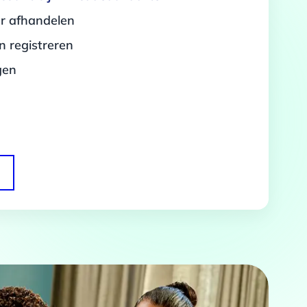
er afhandelen
 registreren
gen
Over
 te bieden en om ons
rtners voor social media,