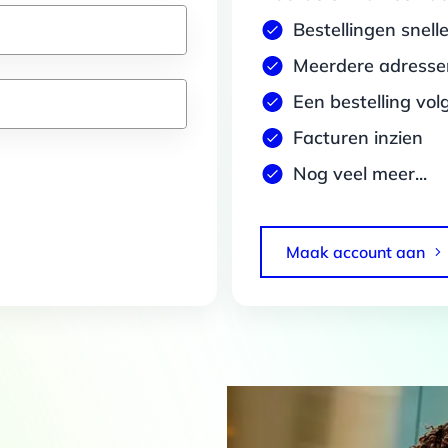
Bestellingen snell
Meerdere adressen
Een bestelling vol
Facturen inzien
Nog veel meer...
Maak account aan
Details
 van cookies
t en advertenties te personaliseren, om functies voor social media
Ook delen we informatie over jouw gebruik van onze site met onze pa