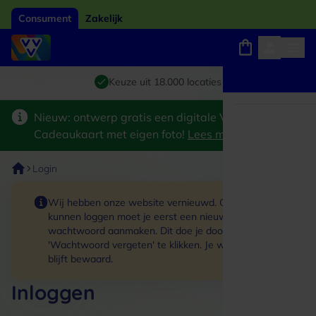
Consument
Zakelijk
Winkels, webshops en uitjes
Giftcard van het jaar 2026
Keuze uit 18.000 locaties
Nieuw: ontwerp gratis een digitale VVV
Cadeaukaart met eigen foto!
Lees meer
>
Login
Wij hebben onze website vernieuwd. Om in te
kunnen loggen moet je eerst een nieuw
wachtwoord aanmaken. Dit doe je door op de link
'Wachtwoord vergeten' te klikken. Je winkelmand
blijft bewaard.
Inloggen