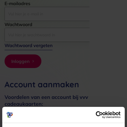
E-mailadres
Wachtwoord
Wachtwoord vergeten
Inloggen
Account aanmaken
Voordelen van een account bij vvv
cadeaukaarten:
Bestellingen sneller afhandelen
Meerdere adressen registreren