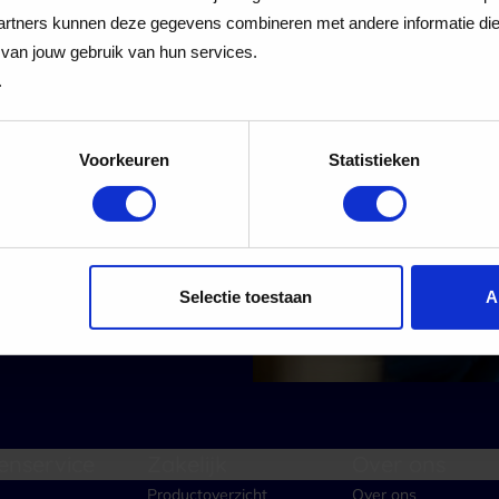
 Cadeaukaart
rtners kunnen deze gegevens combineren met andere informatie die j
van jouw gebruik van hun services.
.
Voorkeuren
Statistieken
 alle nieuwe aanmeldingen voor de nieuwsbrief
Aanmelden
Selectie toestaan
A
enservice
Zakelijk
Over ons
Productoverzicht
Over ons