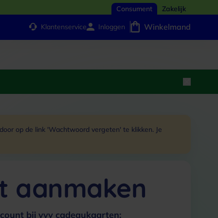
Consument
Zakelijk
Winkelmand
Klantenservice
Inloggen
or op de link 'Wachtwoord vergeten' te klikken. Je
t aanmaken
count bij vvv cadeaukaarten: