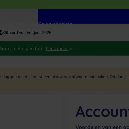
art besteden
Saldo checken
Giftcard van het jaar 2026
kaart met eigen foto!
Lees meer
>
 loggen moet je eerst een nieuw wachtwoord aanmaken. Dit doe je do
Accoun
Voordelen van een ac