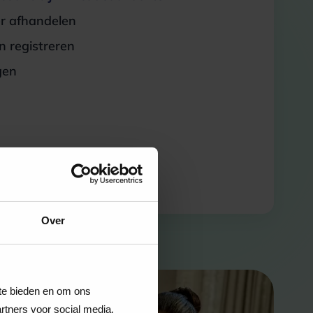
er afhandelen
 registreren
gen
Over
 te bieden en om ons
rtners voor social media,