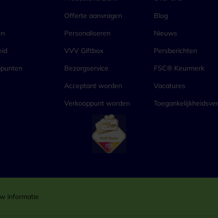
Offerte aanvragen
Blog
en
Personaliseren
Nieuws
eid
VVV Giftbox
Persberichten
ppunten
Bezorgservice
FSC® Keurmerk
Acceptant worden
Vacatures
Verkooppunt worden
Toegankelijkheidsver
w informatie