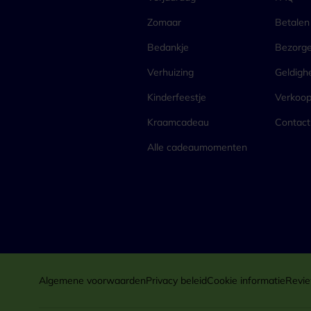
Zomaar
Betalen
Bedankje
Bezorg
Verhuizing
Geldigh
Kinderfeestje
Verkoo
Kraamcadeau
Contact
Alle cadeaumomenten
Algemene voorwaarden
Privacy beleid
Cookie informatie
Revie