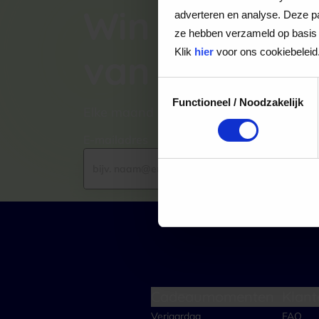
Win een VVV
adverteren en analyse. Deze pa
ze hebben verzameld op basis 
Klik
hier
voor ons cookiebeleid
van €100,-
Toestemmingsselectie
Functioneel / Noodzakelijk
Elke maand kiezen wij een winnaar uit
E-mailadres
Cadeaumomenten
Klant
Verjaardag
FAQ