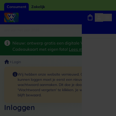
Consument
Zakelijk
card van het jaar 2026
Winkels, webshops en uitjes
Keuze uit 18.000 locaties
Nieuw: ontwerp gratis een digitale VVV
Cadeaukaart met eigen foto!
Lees meer
>
Login
Wij hebben onze website vernieuwd. Om in te
kunnen loggen moet je eerst een nieuw
wachtwoord aanmaken. Dit doe je door op de link
'Wachtwoord vergeten' te klikken. Je winkelmand
blijft bewaard.
Inloggen