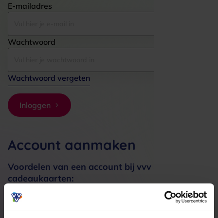
E-mailadres
Wachtwoord
Wachtwoord vergeten
Inloggen
Account aanmaken
Voordelen van een account bij vvv
cadeaukaarten:
Bestellingen sneller afhandelen
Meerdere adressen registreren