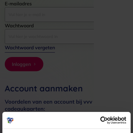
E-mailadres
Wachtwoord
Wachtwoord vergeten
Inloggen
Account aanmaken
Voordelen van een account bij vvv
cadeaukaarten:
Bestellingen sneller afhandelen
Meerdere adressen registreren