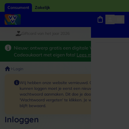
Consument
Zakelijk
Giftcard van het jaar 2026
Winkels, webshops en uitjes
Keuze uit 18.000 locaties
Nieuw: ontwerp gratis een digitale VVV
Cadeaukaart met eigen foto!
Lees meer
>
Login
Wij hebben onze website vernieuwd. Om in te
kunnen loggen moet je eerst een nieuw
wachtwoord aanmaken. Dit doe je door op de link
'Wachtwoord vergeten' te klikken. Je winkelmand
blijft bewaard.
Inloggen