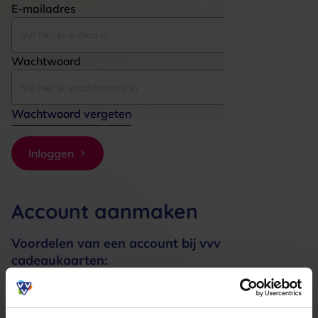
E-mailadres
Wachtwoord
Wachtwoord vergeten
Inloggen
Account aanmaken
Voordelen van een account bij vvv
cadeaukaarten:
Bestellingen sneller afhandelen
Meerdere adressen registreren