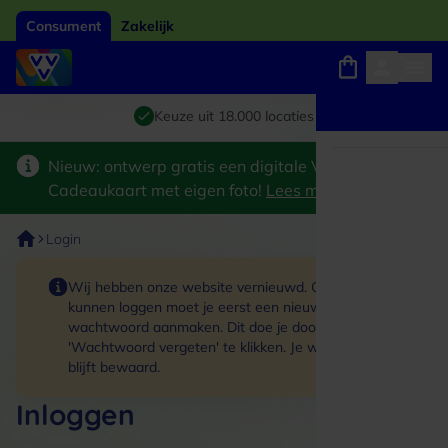
Consument
Zakelijk
Winkels, webshops en uitjes
Giftcard van het jaar 2026
Keuze uit 18.000 locaties
Nieuw: ontwerp gratis een digitale VVV
Cadeaukaart met eigen foto!
Lees meer
>
Login
Wij hebben onze website vernieuwd. Om in te
kunnen loggen moet je eerst een nieuw
wachtwoord aanmaken. Dit doe je door op de link
'Wachtwoord vergeten' te klikken. Je winkelmand
blijft bewaard.
Inloggen