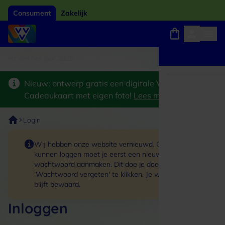
Consument
Zakelijk
ard van het jaar 2026
Winkels, webshops en uitjes
Keuze uit 18.000 locaties
Nieuw: ontwerp gratis een digitale VVV
Cadeaukaart met eigen foto!
Lees meer
>
Login
Wij hebben onze website vernieuwd. Om in te
kunnen loggen moet je eerst een nieuw
wachtwoord aanmaken. Dit doe je door op de link
'Wachtwoord vergeten' te klikken. Je winkelmand
blijft bewaard.
Inloggen