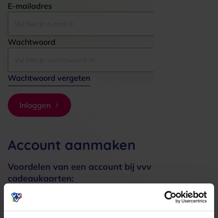
E-mailadres
Wachtwoord
Wachtwoord vergeten
Inloggen
Account aanmaken
Voordelen van een account bij vvv
cadeaukaarten:
Bestellingen sneller afhandelen
Meerdere adressen registreren