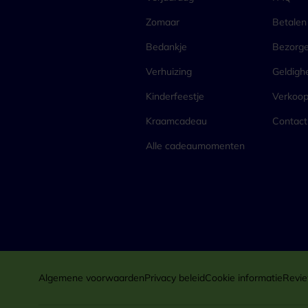
Zomaar
Betalen
Bedankje
Bezorg
Verhuizing
Geldigh
Kinderfeestje
Verkoo
Kraamcadeau
Contact
Alle cadeaumomenten
Algemene voorwaarden
Privacy beleid
Cookie informatie
Revie