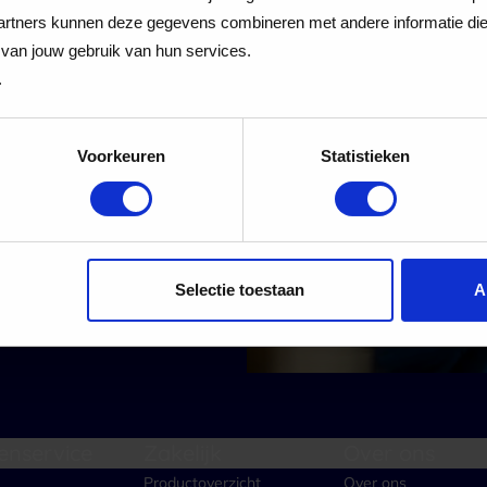
 Cadeaukaart
rtners kunnen deze gegevens combineren met andere informatie die j
van jouw gebruik van hun services.
.
Voorkeuren
Statistieken
 alle nieuwe aanmeldingen voor de nieuwsbrief
Aanmelden
Selectie toestaan
A
enservice
Zakelijk
Over ons
Productoverzicht
Over ons