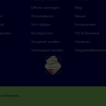
Offerte aanvragen
Blog
en
Personaliseren
Nieuws
eid
VVV Giftbox
Persberichten
ppunten
Bezorgservice
FSC® Keurmerk
Acceptant worden
Vacatures
Verkooppunt worden
Toegankelijkheidsver
w informatie