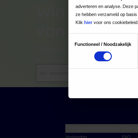
Win een VVV
adverteren en analyse. Deze pa
ze hebben verzameld op basis 
Klik
hier
voor ons cookiebeleid
van €100,-
Toestemmingsselectie
Functioneel / Noodzakelijk
Elke maand kiezen wij een winnaar uit
E-mailadres
Cadeaumomenten
Klant
Verjaardag
FAQ