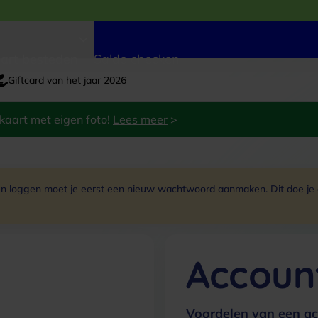
art besteden
Saldo checken
Giftcard van het jaar 2026
kaart met eigen foto!
Lees meer
>
 loggen moet je eerst een nieuw wachtwoord aanmaken. Dit doe je do
Accoun
Voordelen van een ac