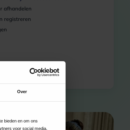
er afhandelen
 registreren
gen
Over
 te bieden en om ons
rtners voor social media,