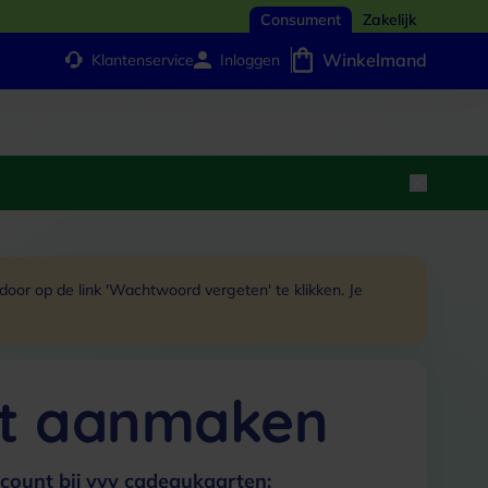
Consument
Zakelijk
Winkelmand
Klantenservice
Inloggen
or op de link 'Wachtwoord vergeten' te klikken. Je
t aanmaken
count bij vvv cadeaukaarten: