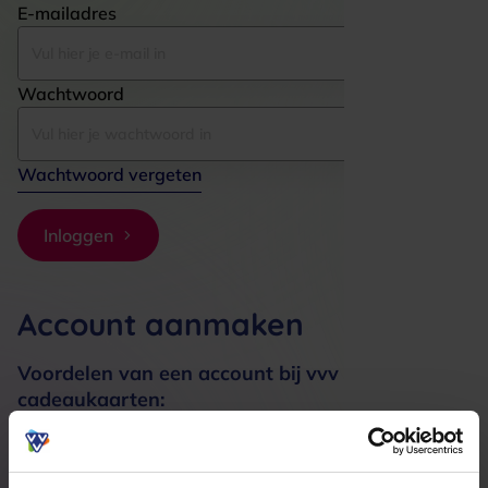
E-mailadres
Wachtwoord
Wachtwoord vergeten
Inloggen
Account aanmaken
Voordelen van een account bij vvv
cadeaukaarten:
Bestellingen sneller afhandelen
Meerdere adressen registreren