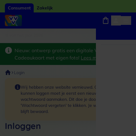
Consument
Zakelijk
ard van het jaar 2026
Winkels, webshops en uitjes
Keuze uit 18.000 locaties
Nieuw: ontwerp gratis een digitale VVV
Cadeaukaart met eigen foto!
Lees meer
>
Login
Wij hebben onze website vernieuwd. Om in te
kunnen loggen moet je eerst een nieuw
wachtwoord aanmaken. Dit doe je door op de link
'Wachtwoord vergeten' te klikken. Je winkelmand
blijft bewaard.
Inloggen