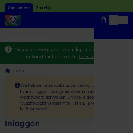
Consument
Zakelijk
card van het jaar 2026
Winkels, webshops en uitjes
Keuze uit 18.000 locaties
Nieuw: ontwerp gratis een digitale VVV
Cadeaukaart met eigen foto!
Lees meer
>
Login
Wij hebben onze website vernieuwd. Om in te
kunnen loggen moet je eerst een nieuw
wachtwoord aanmaken. Dit doe je door op de link
'Wachtwoord vergeten' te klikken. Je winkelmand
blijft bewaard.
Inloggen