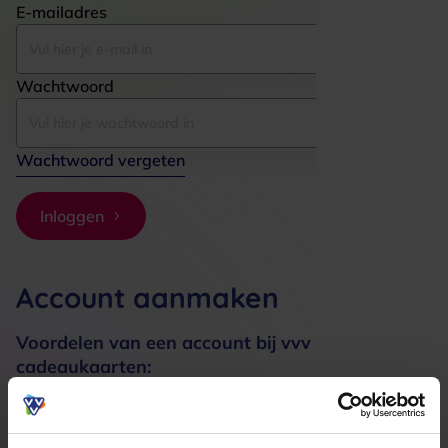
E-mailadres
Wachtwoord
Wachtwoord vergeten
Inloggen
Account aanmaken
Voordelen van een account bij vvv
cadeaukaarten:
Bestellingen sneller afhandelen
Meerdere adressen registreren