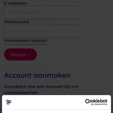
E-mailadres
Wachtwoord
Wachtwoord vergeten
Inloggen
Account aanmaken
Voordelen van een account bij vvv
cadeaukaarten:
Bestellingen sneller afhandelen
Meerdere adressen registreren