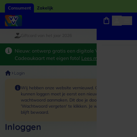
Consument
Zakelijk
Giftcard van het jaar 2026
Winkels, webshops en uitjes
Keuze uit 18.000 locaties
Nieuw: ontwerp gratis een digitale VVV
Cadeaukaart met eigen foto!
Lees meer
>
Login
Wij hebben onze website vernieuwd. Om in te
kunnen loggen moet je eerst een nieuw
wachtwoord aanmaken. Dit doe je door op de link
'Wachtwoord vergeten' te klikken. Je winkelmand
blijft bewaard.
Inloggen