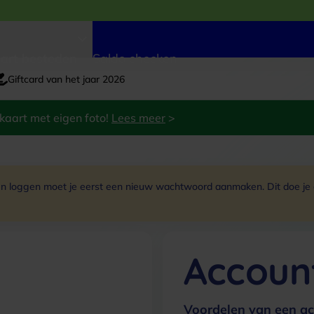
art besteden
Saldo checken
Giftcard van het jaar 2026
kaart met eigen foto!
Lees meer
>
 loggen moet je eerst een nieuw wachtwoord aanmaken. Dit doe je do
Accoun
Voordelen van een ac