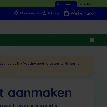
Consument
Zakelijk
Winkelmand
Klantenservice
Inloggen
or op de link 'Wachtwoord vergeten' te klikken. Je
t aanmaken
count bij vvv cadeaukaarten: