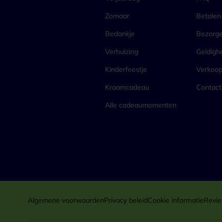
Zomaar
Betalen
Bedankje
Bezorg
Verhuizing
Geldigh
Kinderfeestje
Verkoo
Kraamcadeau
Contact
Alle cadeaumomenten
Algemene voorwaarden
Privacy beleid
Cookie informatie
Revie