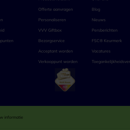
Offerte aanvragen
Blog
en
Personaliseren
Nieuws
eid
VVV Giftbox
Persberichten
ppunten
Bezorgservice
FSC® Keurmerk
Acceptant worden
Vacatures
Verkooppunt worden
Toegankelijkheidsver
w informatie