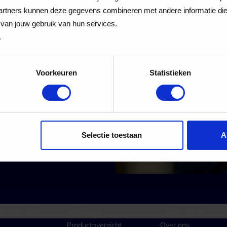
 Cadeaukaart
rtners kunnen deze gegevens combineren met andere informatie die j
van jouw gebruik van hun services.
.
Voorkeuren
Statistieken
 alle nieuwe aanmeldingen voor de nieuwsbrief
Aanmelden
Selectie toestaan
A
enservice
Zakelijk
Over ons
Productoverzicht
Over ons