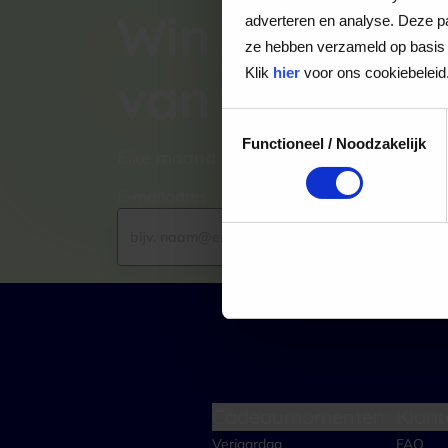
Win een VVV
adverteren en analyse. Deze pa
ze hebben verzameld op basis 
Klik
hier
voor ons cookiebeleid
van €100,-
Toestemmingsselectie
Functioneel / Noodzakelijk
Elke maand kiezen wij een winnaar uit
E-mailadres
Cadeaumomenten
Klant
Verjaardag
FAQ