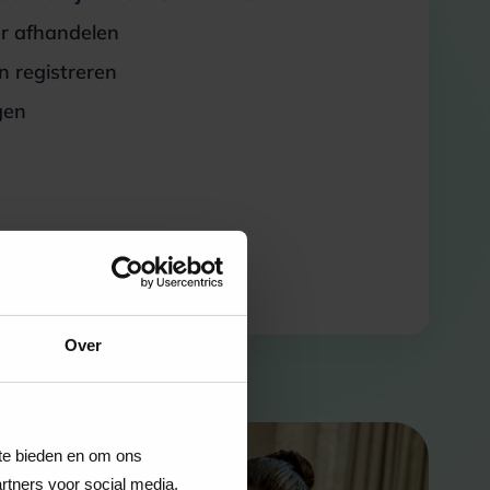
er afhandelen
 registreren
gen
Over
 te bieden en om ons
rtners voor social media,