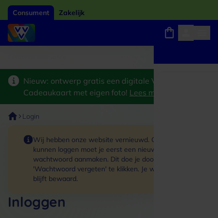
Consument
Zakelijk
ard van het jaar 2026
Winkels, webshops en uitjes
Keuze uit 18.000 locaties
Nieuw: ontwerp gratis een digitale VVV
Cadeaukaart met eigen foto!
Lees meer
>
Login
Wij hebben onze website vernieuwd. Om in te
kunnen loggen moet je eerst een nieuw
wachtwoord aanmaken. Dit doe je door op de link
'Wachtwoord vergeten' te klikken. Je winkelmand
blijft bewaard.
Inloggen