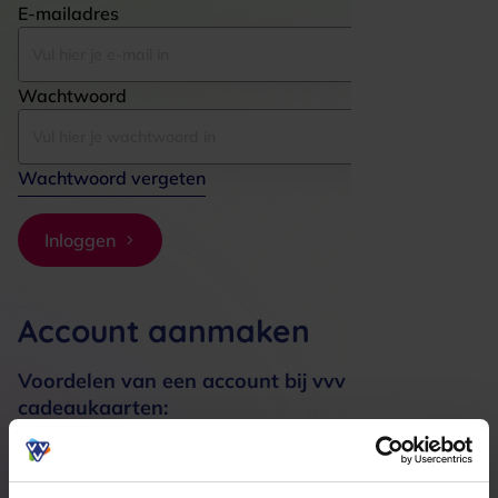
E-mailadres
Wachtwoord
Wachtwoord vergeten
Inloggen
Account aanmaken
Voordelen van een account bij vvv
cadeaukaarten:
Bestellingen sneller afhandelen
Meerdere adressen registreren