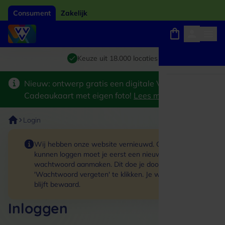
Consument
Zakelijk
Winkels, webshops en uitjes
Giftcard van het jaar 2026
Keuze uit 18.000 locaties
Nieuw: ontwerp gratis een digitale VVV
Cadeaukaart met eigen foto!
Lees meer
>
Login
Wij hebben onze website vernieuwd. Om in te
kunnen loggen moet je eerst een nieuw
wachtwoord aanmaken. Dit doe je door op de link
'Wachtwoord vergeten' te klikken. Je winkelmand
blijft bewaard.
Inloggen