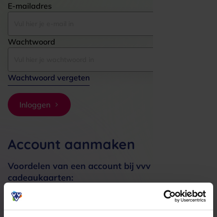
E-mailadres
Wachtwoord
Wachtwoord vergeten
Inloggen
Account aanmaken
Voordelen van een account bij vvv
cadeaukaarten:
Bestellingen sneller afhandelen
Meerdere adressen registreren