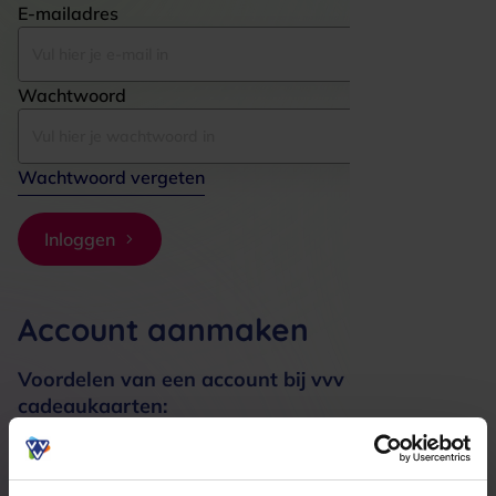
E-mailadres
Wachtwoord
Wachtwoord vergeten
Inloggen
Account aanmaken
Voordelen van een account bij vvv
cadeaukaarten:
Bestellingen sneller afhandelen
Meerdere adressen registreren