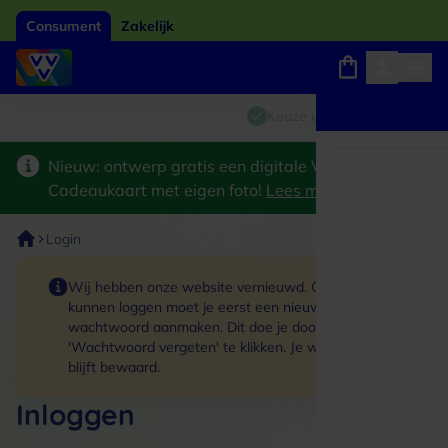
Consument
Zakelijk
Winkels, webshops en uitjes
Giftcard van het jaar 2026
Keuze uit 18.000 locaties
Nieuw: ontwerp gratis een digitale VVV
Cadeaukaart met eigen foto!
Lees meer
>
Login
Wij hebben onze website vernieuwd. Om in te
kunnen loggen moet je eerst een nieuw
wachtwoord aanmaken. Dit doe je door op de link
'Wachtwoord vergeten' te klikken. Je winkelmand
blijft bewaard.
Inloggen