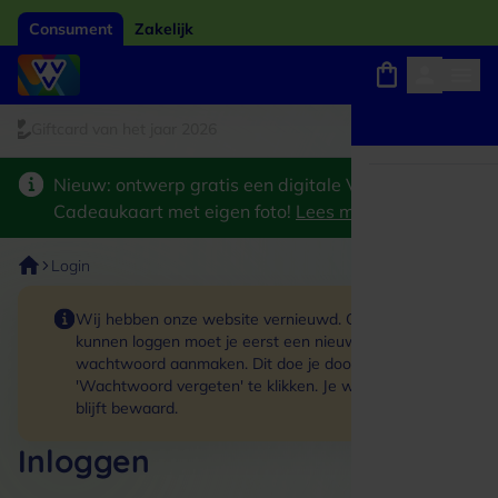
Consument
Zakelijk
iftcard van het jaar 2026
Winkels, webshops en uitjes
Keuze uit 18.000 locaties
Nieuw: ontwerp gratis een digitale VVV
Cadeaukaart met eigen foto!
Lees meer
>
Login
Wij hebben onze website vernieuwd. Om in te
kunnen loggen moet je eerst een nieuw
wachtwoord aanmaken. Dit doe je door op de link
'Wachtwoord vergeten' te klikken. Je winkelmand
blijft bewaard.
Inloggen