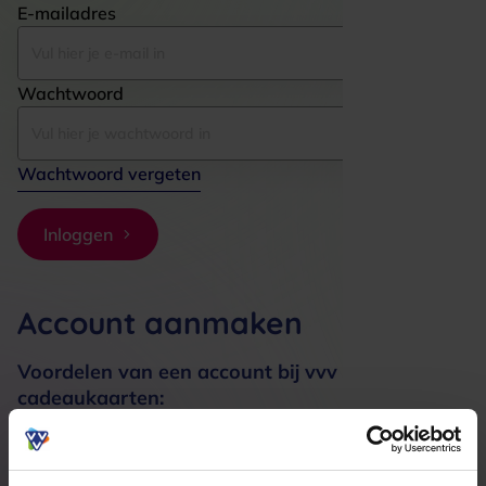
E-mailadres
Wachtwoord
Wachtwoord vergeten
Inloggen
Account aanmaken
Voordelen van een account bij vvv
cadeaukaarten:
Bestellingen sneller afhandelen
Meerdere adressen registreren