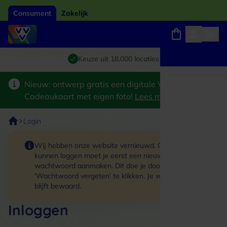
Consument
Zakelijk
Winkels, webshops en uitjes
Giftcard van het jaar 2026
Keuze uit 18.000 locaties
Nieuw: ontwerp gratis een digitale VVV
Cadeaukaart met eigen foto!
Lees meer
>
Login
Wij hebben onze website vernieuwd. Om in te
kunnen loggen moet je eerst een nieuw
wachtwoord aanmaken. Dit doe je door op de link
'Wachtwoord vergeten' te klikken. Je winkelmand
blijft bewaard.
Inloggen