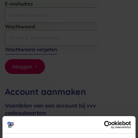
E-mailadres
Wachtwoord
Wachtwoord vergeten
Inloggen
Account aanmaken
Voordelen van een account bij vvv
cadeaukaarten:
Bestellingen sneller afhandelen
Meerdere adressen registreren