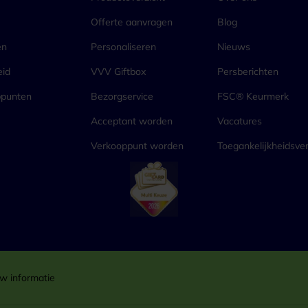
Offerte aanvragen
Blog
en
Personaliseren
Nieuws
eid
VVV Giftbox
Persberichten
ppunten
Bezorgservice
FSC® Keurmerk
Acceptant worden
Vacatures
Verkooppunt worden
Toegankelijkheidsver
w informatie