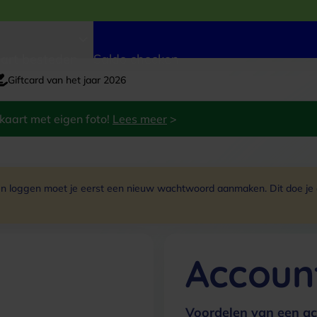
art besteden
Saldo checken
Giftcard van het jaar 2026
kaart met eigen foto!
Lees meer
>
 loggen moet je eerst een nieuw wachtwoord aanmaken. Dit doe je do
Accoun
Voordelen van een ac