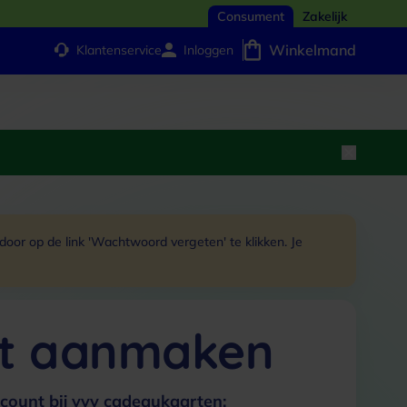
Consument
Zakelijk
Winkelmand
Klantenservice
Inloggen
or op de link 'Wachtwoord vergeten' te klikken. Je
t aanmaken
count bij vvv cadeaukaarten: