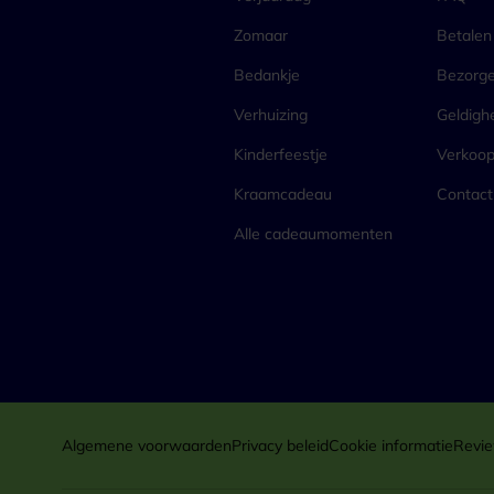
Zomaar
Betalen
Bedankje
Bezorg
Verhuizing
Geldigh
Kinderfeestje
Verkoo
Kraamcadeau
Contact
Alle cadeaumomenten
Algemene voorwaarden
Privacy beleid
Cookie informatie
Revie