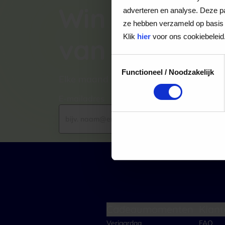
Win een VVV
adverteren en analyse. Deze pa
ze hebben verzameld op basis 
Klik
hier
voor ons cookiebeleid
van €100,-
Toestemmingsselectie
Functioneel / Noodzakelijk
Elke maand kiezen wij een winnaar uit
E-mailadres
Cadeaumomenten
Klant
Verjaardag
FAQ