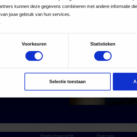
 Cadeaukaart
rtners kunnen deze gegevens combineren met andere informatie die j
van jouw gebruik van hun services.
.
Voorkeuren
Statistieken
 alle nieuwe aanmeldingen voor de nieuwsbrief
Aanmelden
Selectie toestaan
A
enservice
Zakelijk
Over ons
Productoverzicht
Over ons