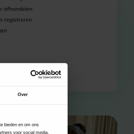
er afhandelen
 registreren
gen
Over
 te bieden en om ons
rtners voor social media,