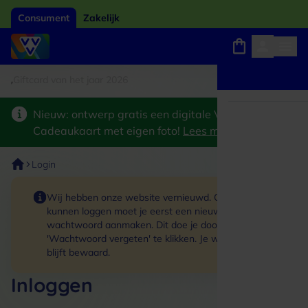
Consument
Zakelijk
ftcard van het jaar 2026
Winkels, webshops en uitjes
Keuze uit 18.000 locaties
Nieuw: ontwerp gratis een digitale VVV
Cadeaukaart met eigen foto!
Lees meer
>
Login
Wij hebben onze website vernieuwd. Om in te
kunnen loggen moet je eerst een nieuw
wachtwoord aanmaken. Dit doe je door op de link
'Wachtwoord vergeten' te klikken. Je winkelmand
blijft bewaard.
Inloggen