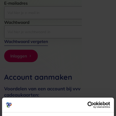
E-mailadres
Wachtwoord
Wachtwoord vergeten
Inloggen
Account aanmaken
Voordelen van een account bij vvv
cadeaukaarten:
Bestellingen sneller afhandelen
Meerdere adressen registreren