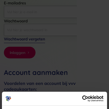
E-mailadres
Wachtwoord
Wachtwoord vergeten
Inloggen
Account aanmaken
Voordelen van een account bij vvv
cadeaukaarten:
Bestellingen sneller afhandelen
Meerdere adressen registreren