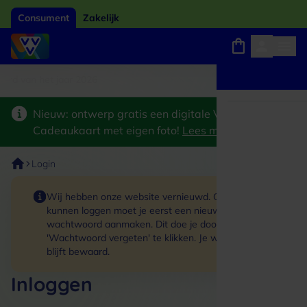
Consument
Zakelijk
ard van het jaar 2026
Winkels, webshops en uitjes
Keuze uit 18.000 locaties
Nieuw: ontwerp gratis een digitale VVV
Cadeaukaart met eigen foto!
Lees meer
>
Login
Wij hebben onze website vernieuwd. Om in te
kunnen loggen moet je eerst een nieuw
wachtwoord aanmaken. Dit doe je door op de link
'Wachtwoord vergeten' te klikken. Je winkelmand
blijft bewaard.
Inloggen