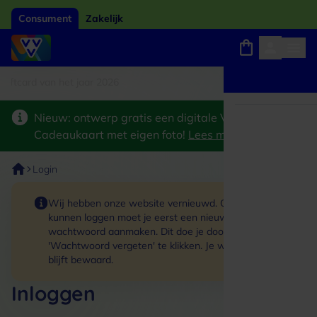
Consument
Zakelijk
tcard van het jaar 2026
Winkels, webshops en uitjes
Keuze uit 18.000 locaties
Nieuw: ontwerp gratis een digitale VVV
Cadeaukaart met eigen foto!
Lees meer
>
Login
Wij hebben onze website vernieuwd. Om in te
kunnen loggen moet je eerst een nieuw
wachtwoord aanmaken. Dit doe je door op de link
'Wachtwoord vergeten' te klikken. Je winkelmand
blijft bewaard.
Inloggen