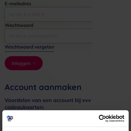
E-mailadres
Wachtwoord
Wachtwoord vergeten
Inloggen
Account aanmaken
Voordelen van een account bij vvv
cadeaukaarten:
Bestellingen sneller afhandelen
Meerdere adressen registreren