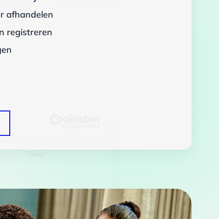
er afhandelen
 registreren
gen
Over
 te bieden en om ons
rtners voor social media,