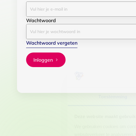
Wachtwoord
Wachtwoord vergeten
Inloggen
Toestemming
Deze website maakt gebruik
We gebruiken cookies om conten
websiteverkeer te analyseren. 