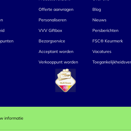
Offerte aanvragen
Blog
en
Personaliseren
Nieuws
eid
VVV Giftbox
Persberichten
ppunten
Bezorgservice
FSC® Keurmerk
Acceptant worden
Vacatures
Verkooppunt worden
Toegankelijkheidsver
w informatie