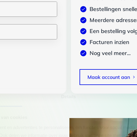
Bestellingen snell
Meerdere adressen
Een bestelling vol
Facturen inzien
Nog veel meer...
Maak account aan
Details
 van cookies
t en advertenties te personaliseren, om functies voor social media
Ook delen we informatie over jouw gebruik van onze site met onze pa