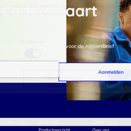
 Cadeaukaart
rtners kunnen deze gegevens combineren met andere informatie die j
van jouw gebruik van hun services.
.
Voorkeuren
Statistieken
 alle nieuwe aanmeldingen voor de nieuwsbrief
Aanmelden
Selectie toestaan
A
enservice
Zakelijk
Over ons
Productoverzicht
Over ons