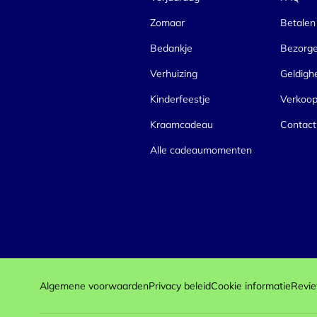
Zomaar
Betalen
Bedankje
Bezorg
Verhuizing
Geldigh
Kinderfeestje
Verkoo
Kraamcadeau
Contact
Alle cadeaumomenten
Algemene voorwaarden
Privacy beleid
Cookie informatie
Revie