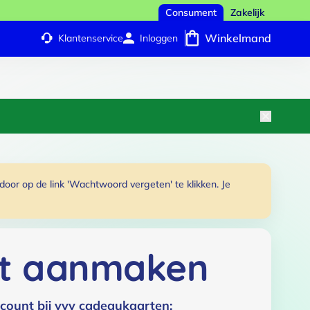
Consument
Zakelijk
Winkelmand
Klantenservice
Inloggen
or op de link 'Wachtwoord vergeten' te klikken. Je
t aanmaken
count bij vvv cadeaukaarten: