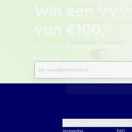
Win een VVV
adverteren en analyse. Deze pa
ze hebben verzameld op basis 
Klik
hier
voor ons cookiebeleid
van €100,-
Toestemmingsselectie
Functioneel / Noodzakelijk
Elke maand kiezen wij een winnaar uit
E-mailadres
Cadeaumomenten
Klant
Verjaardag
FAQ