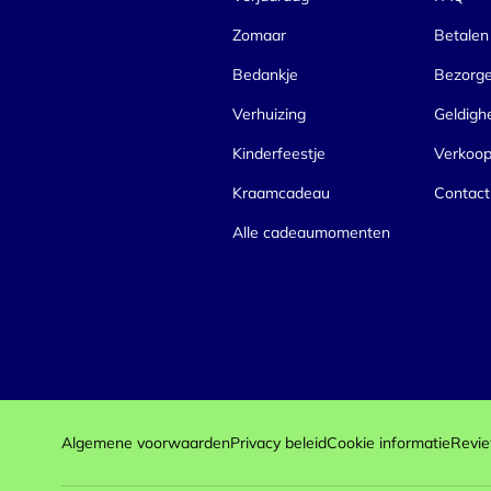
Zomaar
Betalen
Bedankje
Bezorg
Verhuizing
Geldigh
Kinderfeestje
Verkoo
Kraamcadeau
Contact
Alle cadeaumomenten
Algemene voorwaarden
Privacy beleid
Cookie informatie
Revie