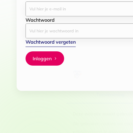
Wachtwoord
Wachtwoord vergeten
Inloggen
Toestemming
Deze website maakt gebruik
We gebruiken cookies om conten
websiteverkeer te analyseren. 