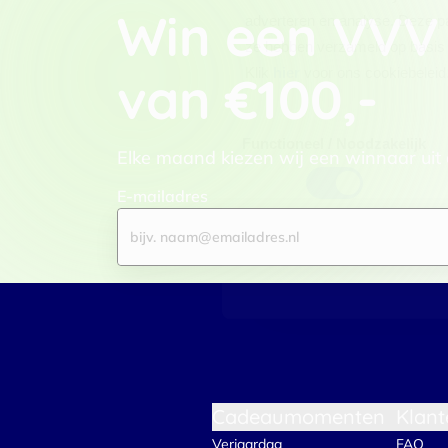
Win een VVV
adverteren en analyse. Deze pa
ze hebben verzameld op basis 
Klik
hier
voor ons cookiebeleid
van €100,-
Toestemmingsselectie
Functioneel / Noodzakelijk
Elke maand kiezen wij een winnaar uit
E-mailadres
Cadeaumomenten
Klant
Verjaardag
FAQ