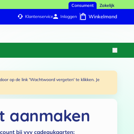
Consument
Zakelijk
Winkelmand
Klantenservice
Inloggen
or op de link 'Wachtwoord vergeten' te klikken. Je
t aanmaken
count bij vvv cadeaukaarten: