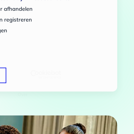
er afhandelen
 registreren
gen
Over
 te bieden en om ons
rtners voor social media,