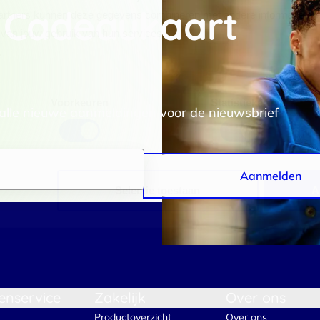
 Cadeaukaart
rtners kunnen deze gegevens combineren met andere informatie die j
van jouw gebruik van hun services.
.
Voorkeuren
Statistieken
 alle nieuwe aanmeldingen voor de nieuwsbrief
Aanmelden
Selectie toestaan
A
enservice
Zakelijk
Over ons
Productoverzicht
Over ons