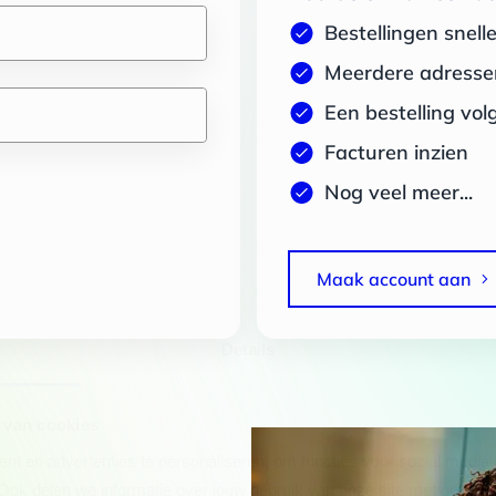
Bestellingen snell
Meerdere adressen
Een bestelling vol
Facturen inzien
Nog veel meer...
Maak account aan
Details
 van cookies
t en advertenties te personaliseren, om functies voor social media
Ook delen we informatie over jouw gebruik van onze site met onze pa