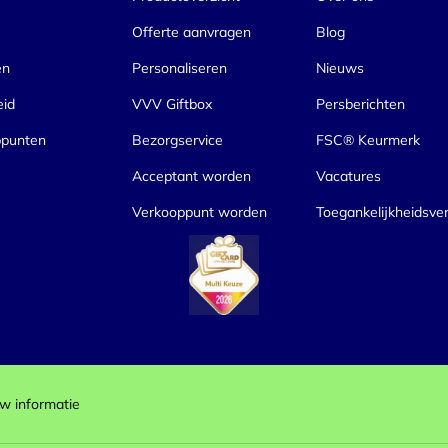
Offerte aanvragen
Blog
en
Personaliseren
Nieuws
eid
VVV Giftbox
Persberichten
ppunten
Bezorgservice
FSC® Keurmerk
Acceptant worden
Vacatures
Verkooppunt worden
Toegankelijkheidsver
w informatie