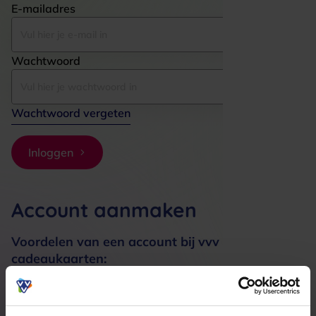
E-mailadres
Wachtwoord
Wachtwoord vergeten
Inloggen
Account aanmaken
Voordelen van een account bij vvv
cadeaukaarten:
Bestellingen sneller afhandelen
Meerdere adressen registreren