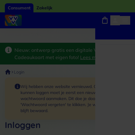
Consument
Zakelijk
Winkels, webshops en uitjes
Giftcard van het jaar 2026
Keuze uit 18.000 
Nieuw: ontwerp gratis een digitale VVV
Cadeaukaart met eigen foto!
Lees meer
>
Login
Wij hebben onze website vernieuwd. Om in te
kunnen loggen moet je eerst een nieuw
wachtwoord aanmaken. Dit doe je door op de link
'Wachtwoord vergeten' te klikken. Je winkelmand
blijft bewaard.
Inloggen