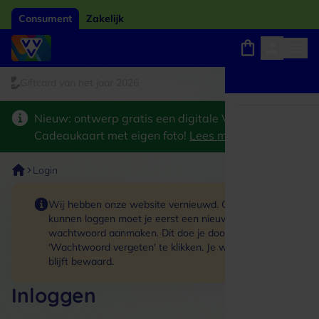
Consument
Zakelijk
iftcard van het jaar 2026
Winkels, webshops en uitjes
Keuze uit 18.000 locaties
Nieuw: ontwerp gratis een digitale VVV
Cadeaukaart met eigen foto!
Lees meer
>
Login
Wij hebben onze website vernieuwd. Om in te
kunnen loggen moet je eerst een nieuw
wachtwoord aanmaken. Dit doe je door op de link
'Wachtwoord vergeten' te klikken. Je winkelmand
blijft bewaard.
Inloggen