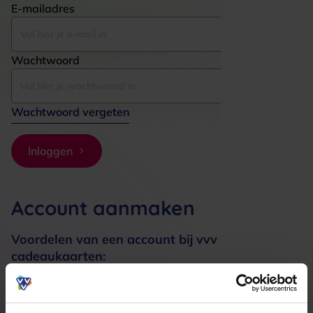
E-mailadres
Wachtwoord
Wachtwoord vergeten
Inloggen
Account aanmaken
Voordelen van een account bij vvv
cadeaukaarten:
Bestellingen sneller afhandelen
Meerdere adressen registreren