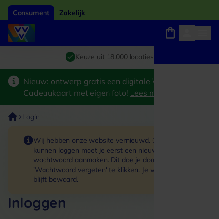
Consument
Zakelijk
Winkels, webshops en uitjes
Giftcard van het jaar 2026
Keuze uit 18.000 locaties
Nieuw: ontwerp gratis een digitale VVV
Cadeaukaart met eigen foto!
Lees meer
>
Login
Wij hebben onze website vernieuwd. Om in te
kunnen loggen moet je eerst een nieuw
wachtwoord aanmaken. Dit doe je door op de link
'Wachtwoord vergeten' te klikken. Je winkelmand
blijft bewaard.
Inloggen