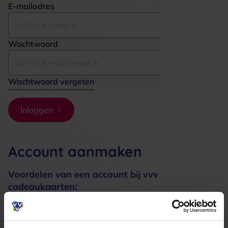
E-mailadres
Wachtwoord
Wachtwoord vergeten
Inloggen
Account aanmaken
Voordelen van een account bij vvv
cadeaukaarten:
Bestellingen sneller afhandelen
Meerdere adressen registreren